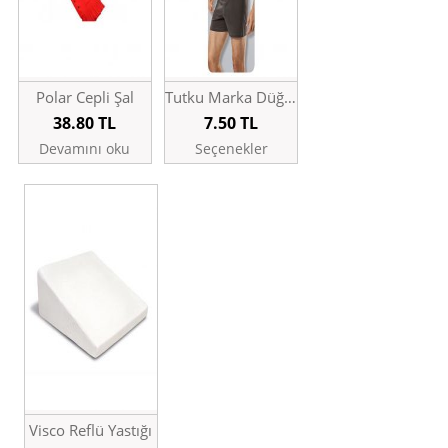
Polar Cepli Şal
Tutku Marka Düğmeli Erkek Boxer
38.80
TL
7.50
TL
Devamını oku
Seçenekler
Visco Reflü Yastığı