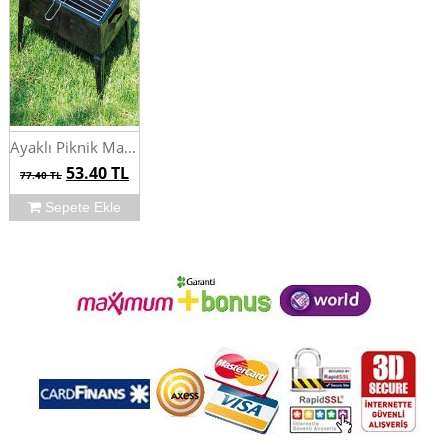
Ayaklı Piknik Mangalı
53.40
TL
77.40
TL
Sepete Ekle