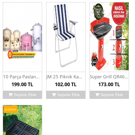
10 Parça Paslanmaz, Hasır İpli, Dekoratif, Ferforje Mutfak Seti
JM 25 Piknik Kamp Sandalyesi
Süper Grill QR466 Profesyonel Bahçe Mangalı
199.00
TL
102.00
TL
173.00
TL
Sepete Ekle
Sepete Ekle
Sepete Ekle
indirim