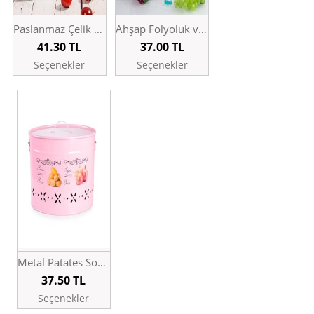
Paslanmaz Çelik 2 Katlı Yemek Saklama Kabı
Ahşap Folyoluk ve Havluluk
41.30
TL
37.00
TL
Seçenekler
Seçenekler
Metal Patates Soğan Saklama Kabı – İki Bölmeli
37.50
TL
Seçenekler